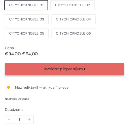
CITYCHICKNOBLE 01
CITYCHICKNOBLE 02
CITYCHICKNOBLE 03
CITYCHICKNOBLE 04
CITYCHICKNOBLE 05
CITYCHICKNOBLE 06
Cena
Parastā
€94,00
Parastā
Pārdošanas
€94,00
€94,00
€94,00
cena
cena
cena
Izveidot pieprasījumu
Maz noliktavā — atlikusi 1 prece
Nodoklis iekļauts.
Daudzums
−
+